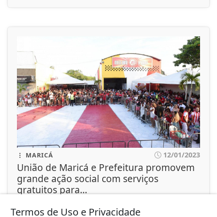
12/01/2023
MARICÁ
União de Maricá e Prefeitura promovem
grande ação social com serviços
gratuitos para...
Iniciativa acontece no sábado (20), na quadra da
escola, e oferecerá atendimentos...
Termos de Uso e Privacidade