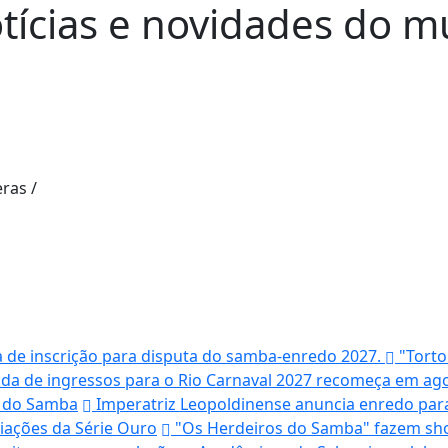
otícias e novidades do
eras
/
a de inscrição para disputa do samba-enredo 2027.
"Torto 
da de ingressos para o Rio Carnaval 2027 recomeça em ago
e do Samba
Imperatriz Leopoldinense anuncia enredo par
iações da Série Ouro
"Os Herdeiros do Samba" fazem sh