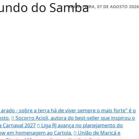
 mundo do Samba
SEXTA-FEIRA, 07 DE AGOSTO 2026
arado - sobre a terra há de viver sempre o mais forte" é o
sto.
Socorro Acioli, autora do best-seller que inspirou o
a Carnaval 2027
Liga RJ avança no planejamento do
ow em homenagem ao Cartola.
União de Maricá e