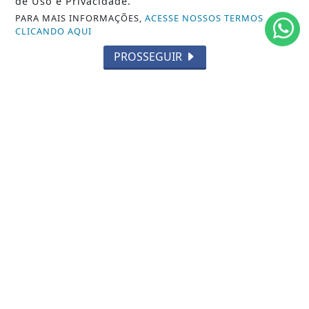
de Uso e Privacidade.
PARA MAIS INFORMAÇÕES,
ACESSE NOSSOS TERMOS
CLICANDO AQUI
SIGA
FERAS DO SAMBA
NAS REDES SOCIAIS
PROSSEGUIR
/ NOTÍCIAS
CARNAVAL RJ
RODAS DE SAMBA
GIRO DO SAMBA
CARNAVAL SP
/ INFORMAÇÕES
INÍCIO
SOBRE