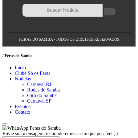
FERAS DO SAMBA - TODOS OS DIREITOS RESERVADOS
/ Feras do Samba
Início
Clube Só os Feras
Notícias
Carnaval RJ
Rodas de Samba
Giro do Samba
Carnaval SP
Eventos
Contato
Feras do Samba
Envie sua mensagem, responderemos assim que possível ; )