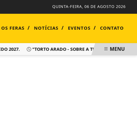
QUINTA-FEIRA, 06 DE AGOSTO 2026
/
/
/
 OS FERAS
NOTÍCIAS
EVENTOS
CONTATO
MENU
027.
"TORTO ARADO - SOBRE A TERRA HÁ DE VIVER SEMPRE