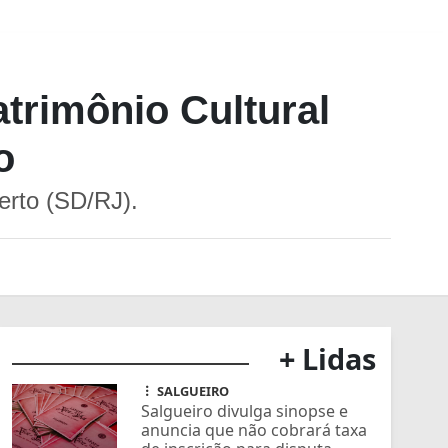
trimônio Cultural
o
berto (SD/RJ).
+ Lidas
SALGUEIRO
Salgueiro divulga sinopse e
anuncia que não cobrará taxa