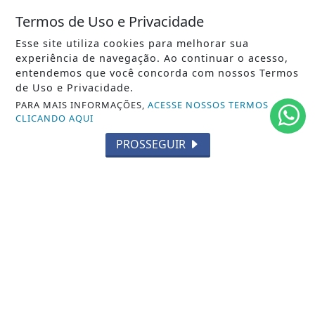
Iniciativa acontece no sábado (20), na quadra da
Termos de Uso e Privacidade
escola, e oferecerá atendimentos...
Esse site utiliza cookies para melhorar sua
experiência de navegação. Ao continuar o acesso,
ACESSAR
entendemos que você concorda com nossos Termos
de Uso e Privacidade.
PARA MAIS INFORMAÇÕES,
ACESSE NOSSOS TERMOS
CLICANDO AQUI
PROSSEGUIR
SIGA
FERAS DO SAMBA
NAS REDES SOCIAIS
/ NOTÍCIAS
CARNAVAL RJ
RODAS DE SAMBA
GIRO DO SAMBA