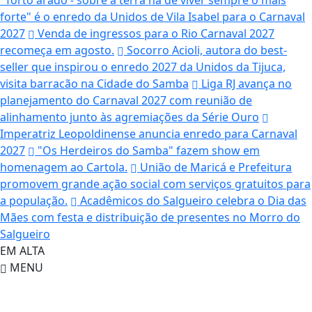
"Torto arado - sobre a terra há de viver sempre o mais
forte" é o enredo da Unidos de Vila Isabel para o Carnaval
2027
Venda de ingressos para o Rio Carnaval 2027
recomeça em agosto.
Socorro Acioli, autora do best-
seller que inspirou o enredo 2027 da Unidos da Tijuca,
visita barracão na Cidade do Samba
Liga RJ avança no
planejamento do Carnaval 2027 com reunião de
alinhamento junto às agremiações da Série Ouro
Imperatriz Leopoldinense anuncia enredo para Carnaval
2027
"Os Herdeiros do Samba" fazem show em
homenagem ao Cartola.
União de Maricá e Prefeitura
promovem grande ação social com serviços gratuitos para
a população.
Acadêmicos do Salgueiro celebra o Dia das
Mães com festa e distribuição de presentes no Morro do
Salgueiro
EM ALTA
MENU