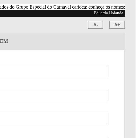
Eduardo Holanda
A-
A+
GEM