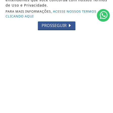
de Uso e Privacidade.
PARA MAIS INFORMAÇÕES,
ACESSE NOSSOS TERMOS
CLICANDO AQUI
SIGA
FERAS DO SAMBA
NAS REDES SOCIAIS
PROSSEGUIR
/ NOTÍCIAS
CARNAVAL RJ
RODAS DE SAMBA
GIRO DO SAMBA
CARNAVAL SP
/ INFORMAÇÕES
INÍCIO