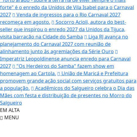
"Torto arado - sobre a terra há de viver sempre o mais
forte" é o enredo da Unidos de Vila Isabel para o Carnaval
2027
Venda de ingressos para o Rio Carnaval 2027
recomeça em agosto.
Socorro Acioli, autora do best-
seller que inspirou o enredo 2027 da Unidos da Tijuca,
visita barracão na Cidade do Samba
Liga RJ avança no
planejamento do Carnaval 2027 com reunião de
alinhamento junto às agremiações da Série Ouro
Imperatriz Leopoldinense anuncia enredo para Carnaval
2027
"Os Herdeiros do Samba" fazem show em
homenagem ao Cartola.
União de Maricá e Prefeitura
promovem grande ação social com serviços gratuitos para
a população.
Acadêmicos do Salgueiro celebra o Dia das
Mães com festa e distribuição de presentes no Morro do
Salgueiro
EM ALTA
MENU