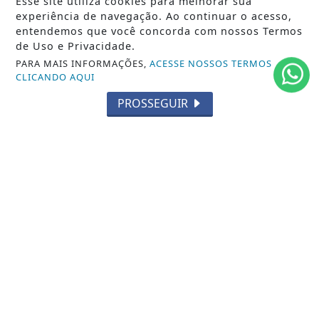
Esse site utiliza cookies para melhorar sua
experiência de navegação. Ao continuar o acesso,
entendemos que você concorda com nossos Termos
29/09/2025
EDUCAÇÃO
de Uso e Privacidade.
Sambistas têm dez dias para se inscrever
PARA MAIS INFORMAÇÕES,
ACESSE NOSSOS TERMOS
em bolsas de estudo da Liesa e da...
CLICANDO AQUI
Interessados podem concorrer a bolsas de até
100% para cursos de graduação EaD;...
PROSSEGUIR
ACESSAR
SIGA
FERAS DO SAMBA
NAS REDES SOCIAIS
/ NOTÍCIAS