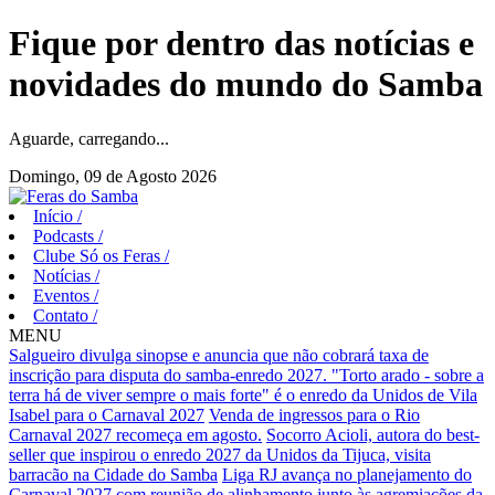
Fique por dentro das notícias e
novidades do mundo do Samba
Aguarde, carregando...
Domingo, 09 de Agosto 2026
Início
/
Podcasts
/
Clube Só os Feras
/
Notícias
/
Eventos
/
Contato
/
MENU
Salgueiro divulga sinopse e anuncia que não cobrará taxa de
inscrição para disputa do samba-enredo 2027.
"Torto arado - sobre a
terra há de viver sempre o mais forte" é o enredo da Unidos de Vila
Isabel para o Carnaval 2027
Venda de ingressos para o Rio
Carnaval 2027 recomeça em agosto.
Socorro Acioli, autora do best-
seller que inspirou o enredo 2027 da Unidos da Tijuca, visita
barracão na Cidade do Samba
Liga RJ avança no planejamento do
Carnaval 2027 com reunião de alinhamento junto às agremiações da