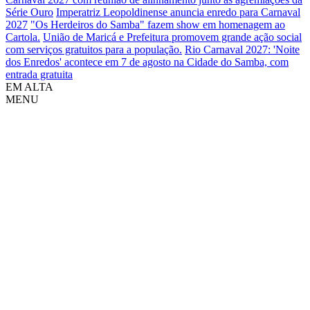
Série Ouro
Imperatriz Leopoldinense anuncia enredo para Carnaval
2027
"Os Herdeiros do Samba" fazem show em homenagem ao
Cartola.
União de Maricá e Prefeitura promovem grande ação social
com serviços gratuitos para a população.
Rio Carnaval 2027: 'Noite
dos Enredos' acontece em 7 de agosto na Cidade do Samba, com
entrada gratuita
EM ALTA
MENU