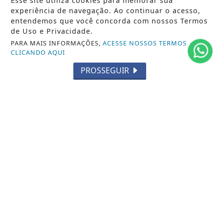
Esse site utiliza cookies para melhorar sua
União de Maricá e Prefeitura promovem
experiência de navegação. Ao continuar o acesso,
grande ação social com serviços
entendemos que você concorda com nossos Termos
gratuitos para...
de Uso e Privacidade.
Iniciativa acontece no sábado (20), na quadra da
PARA MAIS INFORMAÇÕES,
ACESSE NOSSOS TERMOS
escola, e oferecerá atendimentos...
CLICANDO AQUI
PROSSEGUIR
ACESSAR
SIGA
FERAS DO SAMBA
NAS REDES SOCIAIS
/ NOTÍCIAS
CARNAVAL RJ