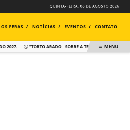
QUINTA-FEIRA, 06 DE AGOSTO 2026
/
/
/
 OS FERAS
NOTÍCIAS
EVENTOS
CONTATO
MENU
O 2027.
"TORTO ARADO - SOBRE A TERRA HÁ DE VIVER SE