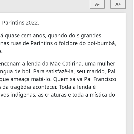
A-
A+
 Parintins 2022.
 há quase cem anos, quando dois grandes
nas ruas de Parintins o folclore do boi-bumbá,
.
s encenam a lenda da Mãe Catirina, uma mulher
gua de boi. Para satisfazê-la, seu marido, Pai
o, que ameaça matá-lo. Quem salva Pai Francisco
s da tragédia acontecer. Toda a lenda é
s indígenas, as criaturas e toda a mística do