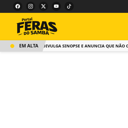
EM ALTA
SALGUEIRO DIVULGA SINOPSE E ANUNCIA QUE NÃO C