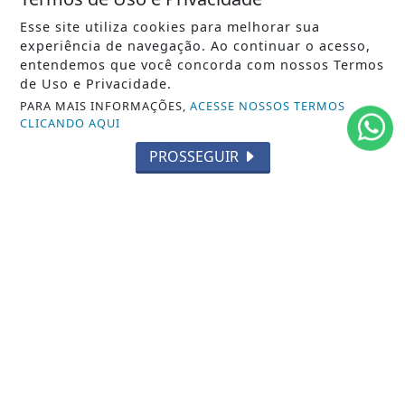
Esse site utiliza cookies para melhorar sua
experiência de navegação. Ao continuar o acesso,
entendemos que você concorda com nossos Termos
de Uso e Privacidade.
PARA MAIS INFORMAÇÕES,
ACESSE NOSSOS TERMOS
CLICANDO AQUI
PROSSEGUIR
11/01/2023
MARICÁ
União de Maricá e Prefeitura promovem
grande ação social com serviços
gratuitos para...
Iniciativa acontece no sábado (20), na quadra da
escola, e oferecerá atendimentos...
ACESSAR