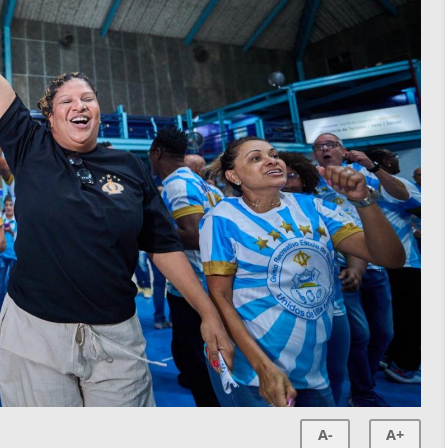
A-
A+