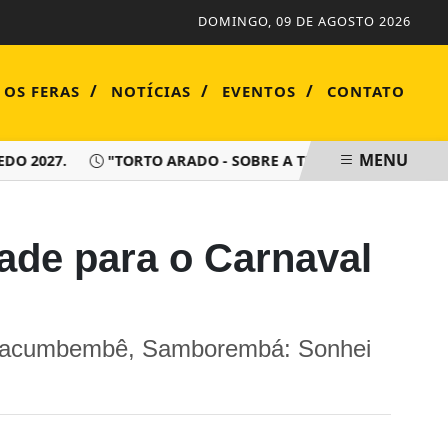
DOMINGO, 09 DE AGOSTO 2026
/
/
/
 OS FERAS
NOTÍCIAS
EVENTOS
CONTATO
MENU
2027.
"TORTO ARADO - SOBRE A TERRA HÁ DE VIVER SEMP
dade para o Carnaval
o “Macumbembê, Samborembá: Sonhei