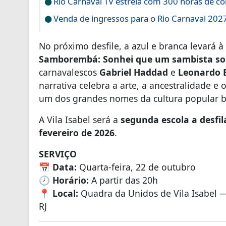
Rio Carnaval TV estreia com 300 horas de co
Venda de ingressos para o Rio Carnaval 20
No próximo desfile, a azul e branca levará
Samborembá: Sonhei que um sambista so
carnavalescos
Gabriel Haddad
e
Leonardo 
narrativa celebra a arte, a ancestralidade
um dos grandes nomes da cultura popular br
A Vila Isabel será a
segunda escola a desfil
fevereiro de 2026
.
SERVIÇO
📅
Data:
Quarta-feira, 22 de outubro
🕗
Horário:
A partir das 20h
📍
Local:
Quadra da Unidos de Vila Isabel —
RJ