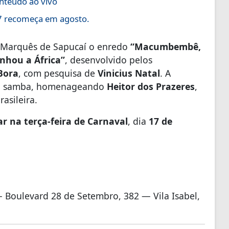
nteúdo ao vivo
27 recomeça em agosto.
 à Marquês de Sapucaí o enredo
“Macumbembê,
nhou a África”
, desenvolvido pelos
Bora
, com pesquisa de
Vinicius Natal
. A
 e o samba, homenageando
Heitor dos Prazeres
,
asileira.
ar na terça-feira de Carnaval
, dia
17 de
 Boulevard 28 de Setembro, 382 — Vila Isabel,