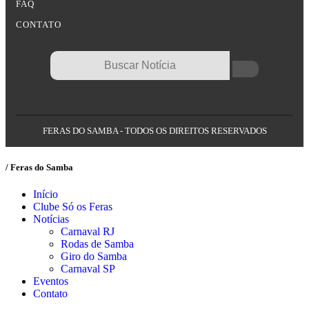
FAQ
CONTATO
FERAS DO SAMBA - TODOS OS DIREITOS RESERVADOS
/ Feras do Samba
Início
Clube Só os Feras
Notícias
Carnaval RJ
Rodas de Samba
Giro do Samba
Carnaval SP
Eventos
Contato