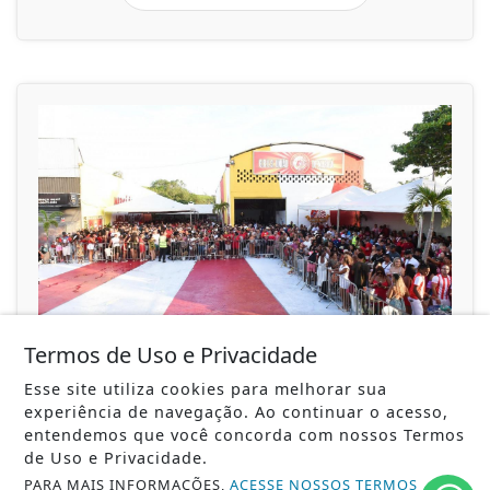
Termos de Uso e Privacidade
17/11/2024
MARICÁ
Esse site utiliza cookies para melhorar sua
União de Maricá e Prefeitura promovem
experiência de navegação. Ao continuar o acesso,
grande ação social com serviços
entendemos que você concorda com nossos Termos
gratuitos para...
de Uso e Privacidade.
Iniciativa acontece no sábado (20), na quadra da
PARA MAIS INFORMAÇÕES,
ACESSE NOSSOS TERMOS