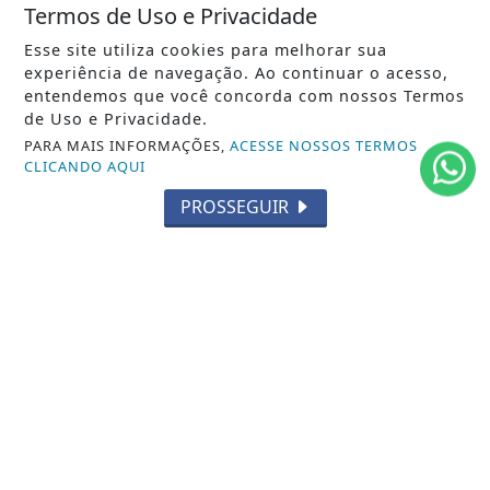
Termos de Uso e Privacidade
Esse site utiliza cookies para melhorar sua
experiência de navegação. Ao continuar o acesso,
entendemos que você concorda com nossos Termos
de Uso e Privacidade.
PARA MAIS INFORMAÇÕES,
ACESSE NOSSOS TERMOS
CLICANDO AQUI
PROSSEGUIR
03/01/2024
MARICÁ
União de Maricá e Prefeitura promovem
grande ação social com serviços
gratuitos para...
Iniciativa acontece no sábado (20), na quadra da
escola, e oferecerá atendimentos...
ACESSAR