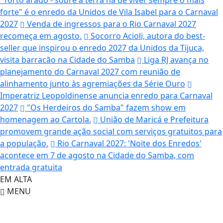
"Torto arado - sobre a terra há de viver sempre o mais
forte" é o enredo da Unidos de Vila Isabel para o Carnaval
2027
Venda de ingressos para o Rio Carnaval 2027
recomeça em agosto.
Socorro Acioli, autora do best-
seller que inspirou o enredo 2027 da Unidos da Tijuca,
visita barracão na Cidade do Samba
Liga RJ avança no
planejamento do Carnaval 2027 com reunião de
alinhamento junto às agremiações da Série Ouro
Imperatriz Leopoldinense anuncia enredo para Carnaval
2027
"Os Herdeiros do Samba" fazem show em
homenagem ao Cartola.
União de Maricá e Prefeitura
promovem grande ação social com serviços gratuitos para
a população.
Rio Carnaval 2027: 'Noite dos Enredos'
acontece em 7 de agosto na Cidade do Samba, com
entrada gratuita
EM ALTA
MENU