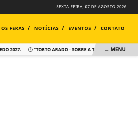
SEXTA-FEIRA, 07 DE AGOSTO 2026
/
/
/
 OS FERAS
NOTÍCIAS
EVENTOS
CONTATO
MENU
 2027.
"TORTO ARADO - SOBRE A TERRA HÁ DE VIVER SEM