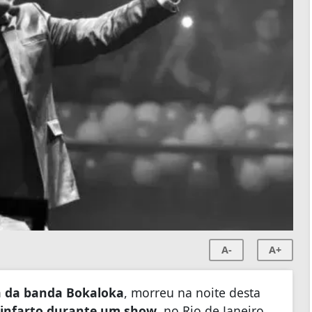
A-
A+
a da banda Bokaloka
, morreu na noite desta
 infarto durante um show
, no Rio de Janeiro,