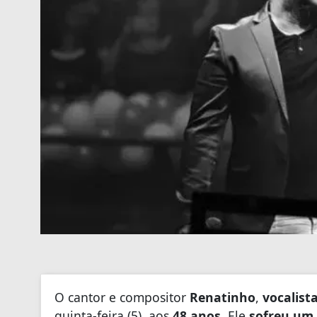
O cantor e compositor
Renatinho
,
vocalist
quinta-feira (5), aos
48 anos
. Ele
sofreu um