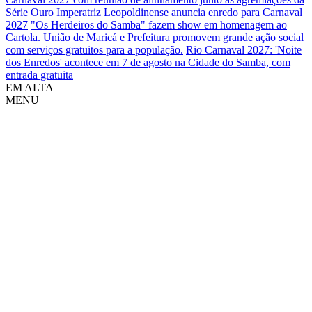
Série Ouro
Imperatriz Leopoldinense anuncia enredo para Carnaval
2027
"Os Herdeiros do Samba" fazem show em homenagem ao
Cartola.
União de Maricá e Prefeitura promovem grande ação social
com serviços gratuitos para a população.
Rio Carnaval 2027: 'Noite
dos Enredos' acontece em 7 de agosto na Cidade do Samba, com
entrada gratuita
EM ALTA
MENU