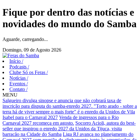
Fique por dentro das notícias e
novidades do mundo do Samba
Aguarde, carregando...
Domingo, 09 de Agosto 2026
Início
/
Podcasts
/
Clube Só os Feras
/
Notícias
/
Eventos
/
Contato
/
MENU
Salgueiro divulga sinopse e anuncia que não cobrará taxa de
inscrição para disputa do samba-enredo 2027.
"Torto arado - sobre a
terra há de viver sempre o mais forte" é o enredo da Unidos de Vila
Isabel para o Carnaval 2027
Venda de ingressos para o Rio
Carnaval 2027 recomeça em agosto.
Socorro Acioli, autora do best-
seller que inspirou o enredo 2027 da Unidos da Tijuca, visita
barracão na Cidade do Samba
Liga RJ avança no planejamento do
Carnaval 2027 com reunião de alinhamento junto às agremiações da