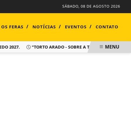
SÁBADO, 08 DE AGOSTO 2026
/
/
/
 OS FERAS
NOTÍCIAS
EVENTOS
CONTATO
MENU
2027.
"TORTO ARADO - SOBRE A TERRA HÁ DE VIVER SEMP