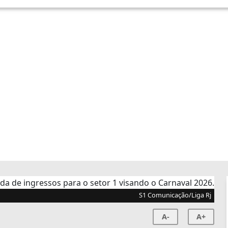
S1 Comunicação/Liga Rj
A-
A+