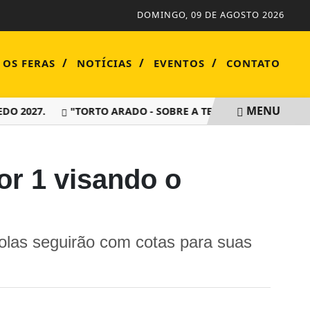
DOMINGO, 09 DE AGOSTO 2026
/
/
/
 OS FERAS
NOTÍCIAS
EVENTOS
CONTATO
MENU
DO 2027.
"TORTO ARADO - SOBRE A TERRA HÁ DE VIVER SE
or 1 visando o
colas seguirão com cotas para suas