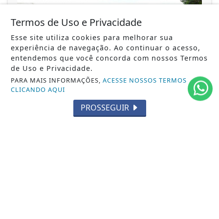
Termos de Uso e Privacidade
Esse site utiliza cookies para melhorar sua
experiência de navegação. Ao continuar o acesso,
entendemos que você concorda com nossos Termos
de Uso e Privacidade.
PARA MAIS INFORMAÇÕES,
ACESSE NOSSOS TERMOS
CLICANDO AQUI
PROSSEGUIR
24/02/2025
MARICÁ
União de Maricá e Prefeitura promovem
grande ação social com serviços
gratuitos para...
Iniciativa acontece no sábado (20), na quadra da
escola, e oferecerá atendimentos...
ACESSAR