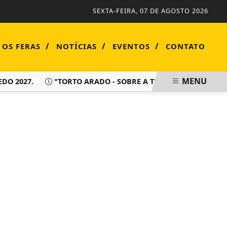
SEXTA-FEIRA, 07 DE AGOSTO 2026
/
/
/
 OS FERAS
NOTÍCIAS
EVENTOS
CONTATO
MENU
2027.
"TORTO ARADO - SOBRE A TERRA HÁ DE VIVER SEMP