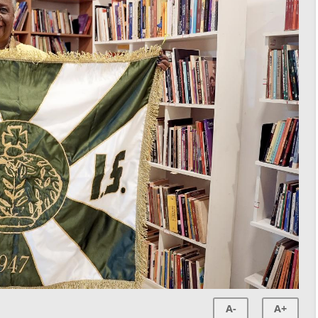
A-
A+