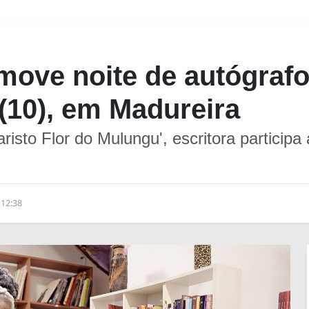
move noite de autógraf
 (10), em Madureira
sto Flor do Mulungu', escritora participa 
 12:38