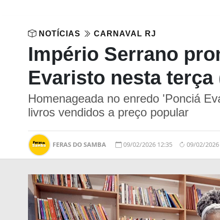
NOTÍCIAS
CARNAVAL RJ
Império Serrano pro
Evaristo nesta terça
Homenageada no enredo 'Ponciá Evari
livros vendidos a preço popular
FERAS DO SAMBA
09/02/2026 12:35
09/02/2026