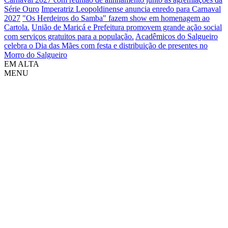
Série Ouro
Imperatriz Leopoldinense anuncia enredo para Carnaval
2027
"Os Herdeiros do Samba" fazem show em homenagem ao
Cartola.
União de Maricá e Prefeitura promovem grande ação social
com serviços gratuitos para a população.
Acadêmicos do Salgueiro
celebra o Dia das Mães com festa e distribuição de presentes no
Morro do Salgueiro
EM ALTA
MENU