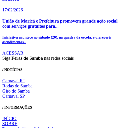
17/02/2026
União de Maricá e Prefeitura promovem grande ação social
com serviços gratuitos para...
Iniciativa acontece no sábado (20), na quadra da escola, e oferecerá
atendimentos...
ACESSAR
Siga
Feras do Samba
nas redes sociais
/ NOTÍCIAS
Carnaval RJ
Rodas de Samba
Giro do Samba
Carnaval SP
/ INFORMAÇÕES
INÍCIO
SOBRE