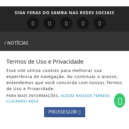
SIGA
FERAS DO SAMBA
NAS REDES SOCIAIS
/ NOTÍCIAS
CARNAVAL RJ
Termos de Uso e Privacidade
RODAS DE SAMBA
Esse site utiliza cookies para melhorar sua
GIRO DO SAMBA
experiência de navegação. Ao continuar o acesso,
entendemos que você concorda com nossos Termos
CARNAVAL SP
de Uso e Privacidade.
PARA MAIS INFORMAÇÕES,
ACESSE NOSSOS TERMOS
/ INFORMAÇÕES
CLICANDO AQUI
INÍCIO
PROSSEGUIR
SOBRE