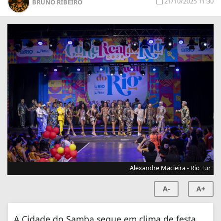
21/10/2025 11:30
BRUNO RIBEIRO
Alexandre Macieira - Rio Tur
A-
A+
A Cidade do Samba segue em clima de festa