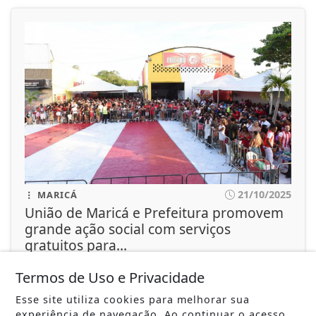
21/10/2025
MARICÁ
União de Maricá e Prefeitura promovem
grande ação social com serviços
gratuitos para...
Iniciativa acontece no sábado (20), na quadra da
escola, e oferecerá atendimentos...
Termos de Uso e Privacidade
Esse site utiliza cookies para melhorar sua
ACESSAR
experiência de navegação. Ao continuar o acesso,