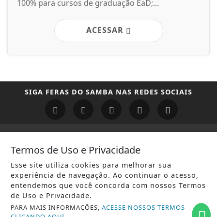
100% para cursos de graduação EaD;...
ACESSAR
SIGA
FERAS DO SAMBA
NAS REDES SOCIAIS
/ NOTÍCIAS
Termos de Uso e Privacidade
CARNAVAL RJ
Esse site utiliza cookies para melhorar sua
experiência de navegação. Ao continuar o acesso,
RODAS DE SAMBA
entendemos que você concorda com nossos Termos
de Uso e Privacidade.
GIRO DO SAMBA
PARA MAIS INFORMAÇÕES,
ACESSE NOSSOS TERMOS
CARNAVAL SP
CLICANDO AQUI