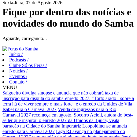
Sexta-feira, 07 de Agosto 2026
Fique por dentro das notícias e
novidades do mundo do Samba
Aguarde, carregando...
Início
/
Podcasts
/
Clube Só os Feras
/
Notícias
/
Eventos
/
Contato
/
MENU
Salgueiro divulga sinopse e anuncia que não cobrará taxa de
inscrição para disputa do samba-enredo 2027.
"Torto arado - sobre a
terra há de viver sempre o mais forte" é o enredo da Unidos de Vila
Isabel para o Carnaval 2027
Venda de ingressos para o Rio
Carnaval 2027 recomeça em agosto.
Socorro Acioli, autora do best-
seller que inspirou o enredo 2027 da Unidos da Tijuca, visita
barracão na Cidade do Samba
Imperatriz Leopoldinense anuncia
enredo para Carnaval 2027
Liga RJ avança no planejamento do
Carnaval 2027 com reunião de alinhamento junto às agremiações da