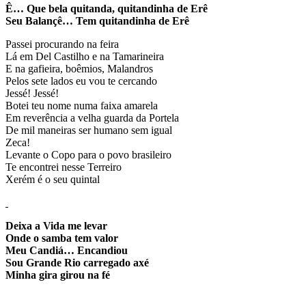
Ê… Que bela quitanda, quitandinha de Erê
Seu Balançê… Tem quitandinha de Erê
Passei procurando na feira
Lá em Del Castilho e na Tamarineira
E na gafieira, boêmios, Malandros
Pelos sete lados eu vou te cercando
Jessé! Jessé!
Botei teu nome numa faixa amarela
Em reverência a velha guarda da Portela
De mil maneiras ser humano sem igual
Zeca!
Levante o Copo para o povo brasileiro
Te encontrei nesse Terreiro
Xerém é o seu quintal
Deixa a Vida me levar
Onde o samba tem valor
Meu Candiá… Encandiou
Sou Grande Rio carregado axé
Minha gira girou na fé