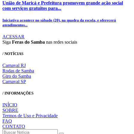
União de Maricá e Prefeitura promovem grande ação social
com serviços gratuitos para...
Iniciativa acontece no sábado (20), na quadra da escola, e oferecerá
atendimentos...
ACESSAR
Siga
Feras do Samba
nas redes sociais
/ NOTÍCIAS
Carnaval RJ
Rodas de Samba
Giro do Samba
Carnaval SP
/ INFORMAÇÕES
INÍCIO
SOBRE
Termos de Uso e Privacidade
FAQ
CONTATO