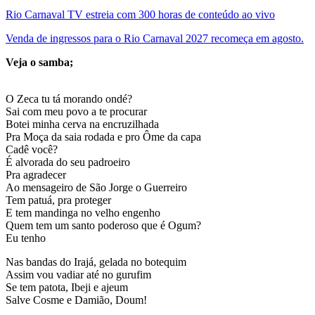
Rio Carnaval TV estreia com 300 horas de conteúdo ao vivo
Venda de ingressos para o Rio Carnaval 2027 recomeça em agosto.
Veja o samba;
O Zeca tu tá morando ondé?
Sai com meu povo a te procurar
Botei minha cerva na encruzilhada
Pra Moça da saia rodada e pro Ôme da capa
Cadê você?
É alvorada do seu padroeiro
Pra agradecer
Ao mensageiro de São Jorge o Guerreiro
Tem patuá, pra proteger
E tem mandinga no velho engenho
Quem tem um santo poderoso que é Ogum?
Eu tenho
Nas bandas do Irajá, gelada no botequim
Assim vou vadiar até no gurufim
Se tem patota, Ibeji e ajeum
Salve Cosme e Damião, Doum!