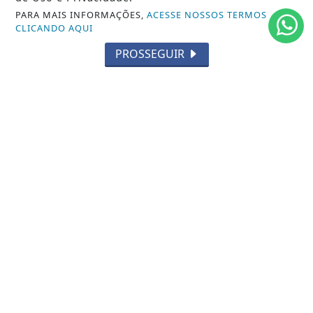
PARA MAIS INFORMAÇÕES,
ACESSE NOSSOS TERMOS
CLICANDO AQUI
PROSSEGUIR
26/08/2024
MARICÁ
União de Maricá e Prefeitura promovem
grande ação social com serviços
gratuitos para...
Iniciativa acontece no sábado (20), na quadra da
escola, e oferecerá atendimentos...
ACESSAR
SIGA
FERAS DO SAMBA
NAS REDES SOCIAIS