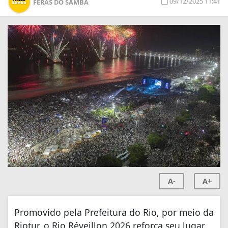
09/12/2025 11:41
FERAS DO SAMBA
A-
A+
Promovido pela Prefeitura do Rio, por meio da
Riotur, o Rio Réveillon 2026 reforça seu lugar