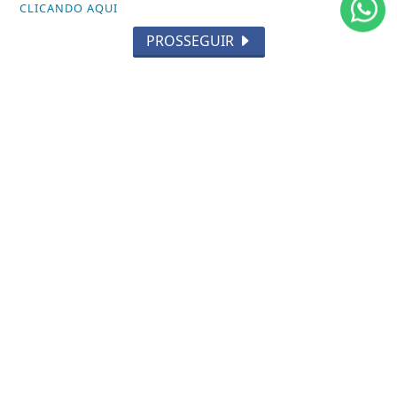
CLICANDO AQUI
PROSSEGUIR
/ NOTÍCIAS
CARNAVAL RJ
RODAS DE SAMBA
GIRO DO SAMBA
CARNAVAL SP
/ INFORMAÇÕES
INÍCIO
SOBRE
TERMOS DE USO E PRIVACIDADE
FAQ
CONTATO