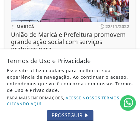
22/11/2022
MARICÁ
União de Maricá e Prefeitura promovem
grande ação social com serviços
gratuitos para...
Iniciativa acontece no sábado (20), na quadra da
Termos de Uso e Privacidade
escola, e oferecerá atendimentos...
Esse site utiliza cookies para melhorar sua
experiência de navegação. Ao continuar o acesso,
ACESSAR
entendemos que você concorda com nossos Termos
de Uso e Privacidade.
PARA MAIS INFORMAÇÕES,
ACESSE NOSSOS TERMOS
CLICANDO AQUI
PROSSEGUIR
SIGA
FERAS DO SAMBA
NAS REDES SOCIAIS